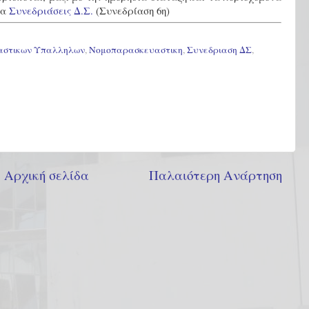
λα
Συνεδριάσεις Δ.Σ.
(Συνεδρίαση 6η)
καστικων Υπαλληλων
,
Νομοπαρασκευαστικη
,
Συνεδριαση ΔΣ
,
Αρχική σελίδα
Παλαιότερη Ανάρτηση