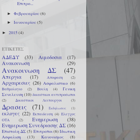
Επιτρο...
Φεβρουαρίου
(6)
►
Ιανουαρίου
(5)
►
2015
(4)
►
ΕΤΙΚΕΤΕΣ
ΑΔΕΔΥ
(33)
Αιμοδοσια
(17)
Ανακοινωση
(29)
Ανακοινωση ΔΣ
(47)
Απεργια
(17)
Αποφαση
(2)
Αρχαιρεσιες
(26)
Ασφαλιστικο
(6)
Γενικη
Βαθμολογιο
(2)
Βουλη
(4)
Συνελευση
(10)
δικαστικοι αντιπροσωποι
(2)
Δικαστικοι Λειτουργοι
(3)
Δρασεις
(71)
Εκδηλωσεις
(1)
εκλογες
(22)
Εκπαιδευση
(4)
Ελεγχος
Ενημερωση
(38)
ΟΤΑ
(2)
Ενημερωση Συνεδριασης ΔΣ
(16)
Επιστολη ΔΣ
(5)
Επιτροποι
(6)
Ιδιωτικη
Ασφαλιση
(13)
Κανονισμος
(8)