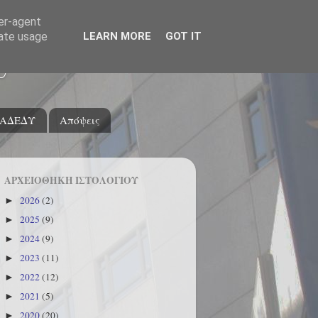
ser-agent
rate usage
LEARN MORE
GOT IT
υ
ΑΔΕΔΥ
Απόψεις
ΑΡΧΕΙΟΘΗΚΗ ΙΣΤΟΛΟΓΙΟΥ
2026
(2)
►
2025
(9)
►
2024
(9)
►
2023
(11)
►
2022
(12)
►
2021
(5)
►
2020
(20)
►