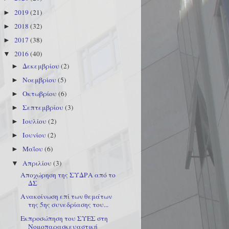
2019
(21)
►
2018
(32)
►
2017
(38)
►
2016
(40)
▼
Δεκεμβρίου
(2)
►
Νοεμβρίου
(5)
►
Οκτωβρίου
(6)
►
Σεπτεμβρίου
(3)
►
Ιουλίου
(2)
►
Ιουνίου
(2)
►
Μαΐου
(6)
►
Απριλίου
(3)
▼
Αποχώρηση της ΣΥΔΡΑ από το
ΔΣ
Ανακοίνωση επί των θεμάτων
της 5ης συνεδρίασης του...
Εκπροσώπηση του ΣΥΕΣ στη
Νομοπαρασκευαστική