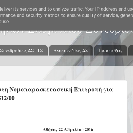
liver its services and to analyze traffic. Your IP address and u
rmance and security metrics to ensure quality of service, gene
buse.
ήλων Ελεγκτικού Συνεδρίο
Συνεδριάσεις ΔΣ - ΓΣ
Ανακοινώσεις ΔΣ
Παρατάξεις
στη Νομοπαρασκευαστική Επιτροπή για
12/00
Αθήνα, 22 Απριλίου 2016