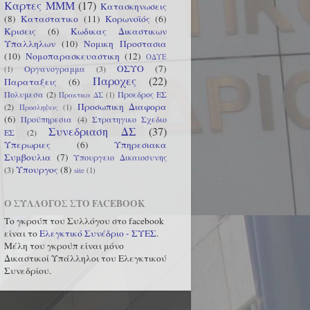
Καρτες ΜΜΜ
(17)
Κατασκηνωσεις
(8)
Καταστατικο
(11)
Κορωνοϊός
(6)
Κρισεις
(6)
Κωδικας Δικαστικων
Υπαλληλων
(10)
Νομικη Προστασια
(10)
Νομοπαρασκευαστικη
(12)
ΟΔΥΕ
ΟΣΥΟ
(7)
Οργανογραμμα
(3)
(1)
Παροχες
(22)
Παραταξεις
(6)
Πολυμεσα
(2)
Προεδρος ΕΣ
Πρακτικα ΔΣ
(1)
Προσωπικη Διαφορα
(2)
Προσληψεις
(1)
(6)
Προϋπηρεσια
(4)
Στρατηγικο Σχεδιο
Συνεδριαση ΔΣ
(37)
ΕΣ
(2)
Υπερωριες
(6)
Υπηρεσιακα
Συμβουλια
(7)
Υπουργειο Δικαιοσυνης
Υπουργος
(8)
(3)
site
(1)
Ο ΣΥΛΛΟΓΟΣ ΣΤΟ FACEBOOK
Το γκρούπ του Συλλόγου στο facebook
είναι το
Ελεγκτικό Συνέδριο - ΣΥΕΣ
.
Μέλη του γκρούπ είναι μόνο
Δικαστικοί Υπάλληλοι του Ελεγκτικού
Συνεδρίου
.