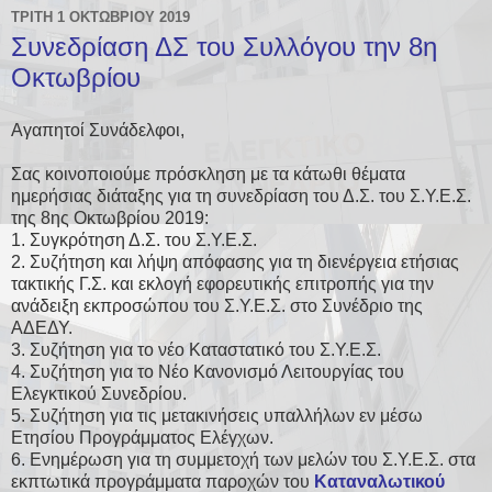
ΤΡΊΤΗ 1 ΟΚΤΩΒΡΊΟΥ 2019
Συνεδρίαση ΔΣ του Συλλόγου την 8η
Οκτωβρίου
Αγαπητοί Συνάδελφοι,
Σας κοινοποιούμε πρόσκληση με τα κάτωθι θέματα
ημερήσιας διάταξης για τη συνεδρίαση του Δ.Σ. του Σ.Υ.Ε.Σ.
της 8ης Οκτωβρίου 2019:
1. Συγκρότηση Δ.Σ. του Σ.Υ.Ε.Σ.
2. Συζήτηση και λήψη απόφασης για τη διενέργεια ετήσιας
τακτικής Γ.Σ. και εκλογή εφορευτικής επιτροπής για την
ανάδειξη εκπροσώπου του Σ.Υ.Ε.Σ. στο Συνέδριο της
ΑΔΕΔΥ.
3. Συζήτηση για το νέο Καταστατικό του Σ.Υ.Ε.Σ.
4. Συζήτηση για το Νέο Κανονισμό Λειτουργίας του
Ελεγκτικού Συνεδρίου.
5. Συζήτηση για τις μετακινήσεις υπαλλήλων εν μέσω
Ετησίου Προγράμματος Ελέγχων.
6. Ενημέρωση για τη συμμετοχή των μελών του Σ.Υ.Ε.Σ. στα
εκπτωτικά προγράμματα παροχών του
Καταναλωτικού