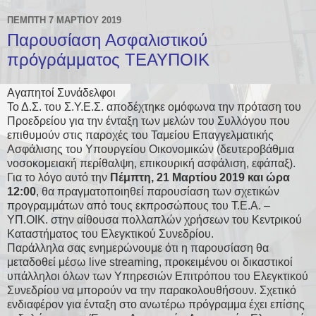
ΠΈΜΠΤΗ 7 ΜΑΡΤΊΟΥ 2019
Παρουσίαση Ασφαλιστικού
πρόγράμματος ΤΕΑΥΠΟΙΚ
Αγαπητοί Συνάδελφοι
Το Δ.Σ. του Σ.Υ.Ε.Σ. αποδέχτηκε ομόφωνα την πρόταση του
Προεδρείου για την ένταξη των μελών του Συλλόγου που
επιθυμούν στις παροχές του Ταμείου Επαγγελματικής
Ασφάλισης του Υπουργείου Οικονομικών (δευτεροβάθμια
νοσοκομειακή περίθαλψη, επικουρική ασφάλιση, εφάπαξ).
Για το λόγο αυτό την
Πέμπτη, 21 Μαρτίου 2019 και ώρα
12:00
, θα πραγματοποιηθεί παρουσίαση των σχετικών
προγραμμάτων από τους εκπροσώπους του Τ.Ε.Α. –
ΥΠ.ΟΙΚ. στην αίθουσα πολλαπλών χρήσεων του Κεντρικού
Καταστήματος του Ελεγκτικού Συνεδρίου.
Παράλληλα σας ενημερώνουμε ότι η παρουσίαση θα
μεταδοθεί μέσω live streaming, προκειμένου οι δικαστικοί
υπάλληλοι όλων των Υπηρεσιών Επιτρόπου του Ελεγκτικού
Συνεδρίου να μπορούν να την παρακολουθήσουν. Σχετικό
ενδιαφέρον για ένταξη στο ανωτέρω πρόγραμμα έχει επίσης