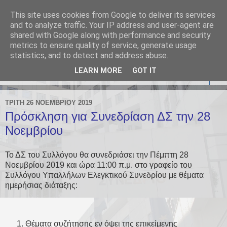
This site uses cookies from Google to deliver its services
Σύλλογος Υπαλλήλων
and to analyze traffic. Your IP address and user-agent are
shared with Google along with performance and security
Ελεγκτικού Συνεδρίου
metrics to ensure quality of service, generate usage
statistics, and to detect and address abuse.
LEARN MORE
GOT IT
▼
ΤΡΊΤΗ 26 ΝΟΕΜΒΡΊΟΥ 2019
Πρόσκληση για Συνεδρίαση ΔΣ την 28
Νοεμβρίου
Το ΔΣ του Συλλόγου θα συνεδριάσει την Πέμπτη 28
Νοεμβρίου 2019 και ώρα 11:00 π.μ. στο γραφείο του
Συλλόγου Υπαλλήλων Ελεγκτικού Συνεδρίου με θέματα
ημερήσιας διάταξης:
Θέματα συζήτησης εν όψει της επικείμενης