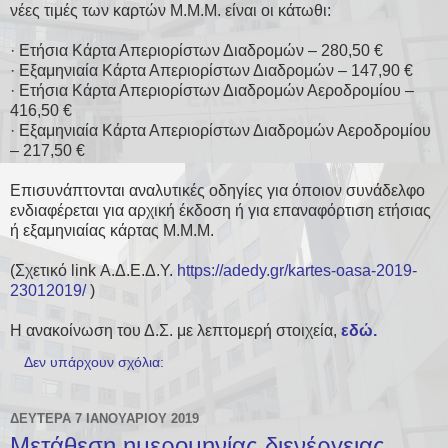
νέες τιμές των καρτών Μ.Μ.Μ. είναι οι κάτωθι:
· Ετήσια Κάρτα Απεριορίστων Διαδρομών – 280,50 €
· Εξαμηνιαία Κάρτα Απεριορίστων Διαδρομών – 147,90 €
· Ετήσια Κάρτα Απεριορίστων Διαδρομών Αεροδρομίου –
416,50 €
· Εξαμηνιαία Κάρτα Απεριορίστων Διαδρομών Αεροδρομίου
– 217,50 €
Επισυνάπτονται αναλυτικές οδηγίες για όποιον συνάδελφο
ενδιαφέρεται για αρχική έκδοση ή για επαναφόρτιση ετήσιας
ή εξαμηνιαίας κάρτας Μ.Μ.Μ.
(Σχετικό link Α.Δ.Ε.Δ.Υ.
https://adedy.gr/kartes-oasa-2019-
23012019/
)
Η ανακοίνωση του Δ.Σ. με λεπτομερή στοιχεία,
εδώ.
Δεν υπάρχουν σχόλια:
ΔΕΥΤΈΡΑ 7 ΙΑΝΟΥΑΡΊΟΥ 2019
Μετάθεση ημερομηνίας διενέργειας