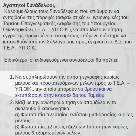
Αγαπητοί Συνάδελφοι,
Καλούμε όλους τους Συναδέλφους που επιθυμούν να
ενταχθούν στις παροχές (ασφαλιστικές & υγειονομικές) του
Ταμείου Επαγγελματικής Ασφάλισης του Υπουργείου
Οικονομικών (Τ.Ε.Α. – ΥΠ.ΟΙΚ.), να υποβάλλουν αίτηση
εγγραφής προκειμένου στο αμέσως επόμενο διάστημα να
κατατεθούν από τον Σύλλογο μας προς έγκριση στο Δ.Σ. του
Τ.Ε.Α.–ΥΠ.ΟΙΚ.
Ειδικότερα, οι ενδιαφερόμενοι συνάδελφοι θα πρέπει:
Να συμπληρώσουν την αίτηση εγγραφής κυρίως
μέλους και προστατευόμενων μελών προς το Τ.Ε.Α. –
ΥΠ.ΟΙΚ., την οποία μπορούν
να βρουν και να
εκτυπώσουν στην ιστοσελίδα του Ταμείου
.
Μαζί με την ανωτέρω αίτηση να υποβάλλουν τα
ακόλουθα δικαιολογητικά:
α) Φωτοτυπία τελευταίου εντύπου μισθοδοσίας κυρίως
μέλους,
β) Φωτοτυπίες (2 όψεις) Δελτίων Ταυτοτήτων κυρίως
μέλους & εξαρτωμένων μελών,