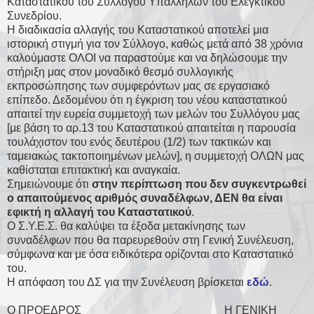
Καταστατικού του Συλλόγου Υπαλλήλων του Ελεγκτικού
Συνεδρίου.
Η διαδικασία αλλαγής του Καταστατικού αποτελεί μια
ιστορική στιγμή για τον Σύλλογο, καθώς μετά από 38 χρόνια
καλούμαστε ΟΛΟΙ να παραστούμε και να δηλώσουμε την
στήριξη μας στον μοναδικό θεσμό συλλογικής
εκπροσώπησης των συμφερόντων μας σε εργασιακό
επίπεδο. Δεδομένου ότι η έγκριση του νέου καταστατικού
απαιτεί την ευρεία συμμετοχή των μελών του Συλλόγου μας
[με βάση το αρ.13 του Καταστατικού απαιτείται η παρουσία
τουλάχιστον του ενός δευτέρου (1/2) των τακτικών και
ταμειακώς τακτοποιημένων μελών], η συμμετοχή ΟΛΩΝ μας
καθίσταται επιτακτική και αναγκαία.
Σημειώνουμε ότι
στην περίπτωση που δεν συγκεντρωθεί
ο απαιτούμενος αριθμός συναδέλφων, ΔΕΝ θα είναι
εφικτή η αλλαγή του Καταστατικού
.
Ο Σ.Υ.Ε.Σ. θα καλύψει τα έξοδα μετακίνησης των
συναδέλφων που θα παρευρεθούν στη Γενική Συνέλευση,
σύμφωνα και με όσα ειδικότερα ορίζονται στο Καταστατικό
του.
Η απόφαση του ΔΣ για την Συνέλευση βρίσκεται
εδώ
.
Ο ΠΡΟΕΔΡΟΣ Η ΓΕΝΙΚΗ