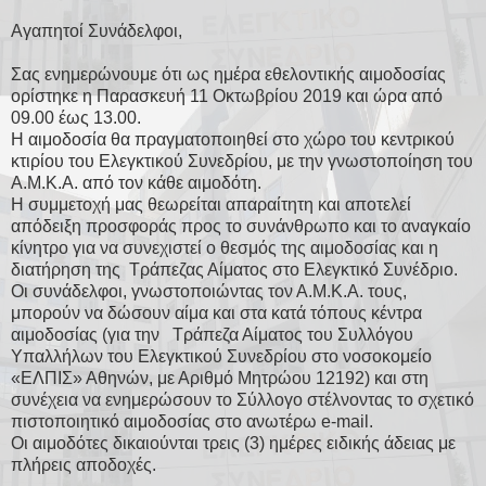
Αγαπητοί Συνάδελφοι,
Σας ενημερώνουμε ότι ως ημέρα εθελοντικής αιμοδοσίας
ορίστηκε η Παρασκευή 11 Οκτωβρίου 2019 και ώρα από
09.00 έως 13.00.
Η αιμοδοσία θα πραγματοποιηθεί στο χώρο του κεντρικού
κτιρίου του Ελεγκτικού Συνεδρίου, με την γνωστοποίηση του
Α.Μ.Κ.Α. από τον κάθε αιμοδότη.
Η συμμετοχή μας θεωρείται απαραίτητη και αποτελεί
απόδειξη προσφοράς προς το συνάνθρωπο και το αναγκαίο
κίνητρο για να συνεχιστεί ο θεσμός της αιμοδοσίας και η
διατήρηση της Τράπεζας Αίματος στο Ελεγκτικό Συνέδριο.
Οι συνάδελφοι, γνωστοποιώντας τον Α.Μ.Κ.Α. τους,
μπορούν να δώσουν αίμα και στα κατά τόπους κέντρα
αιμοδοσίας (για την Τράπεζα Αίματος του Συλλόγου
Υπαλλήλων του Ελεγκτικού Συνεδρίου στο νοσοκομείο
«ΕΛΠΙΣ» Αθηνών, με Αριθμό Μητρώου 12192) και στη
συνέχεια να ενημερώσουν το Σύλλογο στέλνοντας το σχετικό
πιστοποιητικό αιμοδοσίας στο ανωτέρω e-mail.
Οι αιμοδότες δικαιούνται τρεις (3) ημέρες ειδικής άδειας με
πλήρεις αποδοχές.