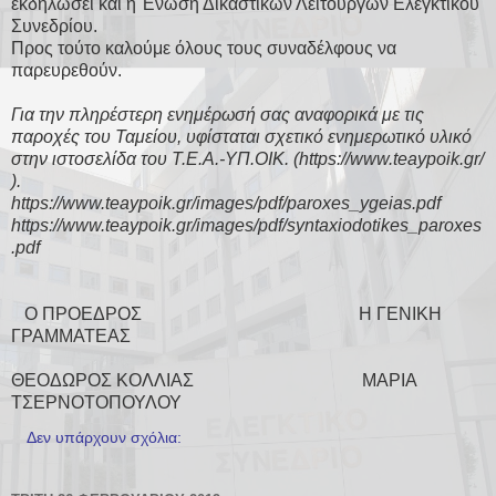
εκδηλώσει και η Ένωση Δικαστικών Λειτουργών Ελεγκτικού
Συνεδρίου.
Προς τούτο καλούμε όλους τους συναδέλφους να
παρευρεθούν.
Για την πληρέστερη ενημέρωσή σας αναφορικά με τις
παροχές του Ταμείου, υφίσταται σχετικό ενημερωτικό υλικό
στην ιστοσελίδα του Τ.Ε.Α.-ΥΠ.ΟΙΚ. (https://www.teaypoik.gr/
).
https://www.teaypoik.gr/images/pdf/paroxes_ygeias.pdf
https://www.teaypoik.gr/images/pdf/syntaxiodotikes_paroxes
.pdf
Ο ΠΡΟΕΔΡΟΣ Η ΓΕΝΙΚΗ
ΓΡΑΜΜΑΤΕΑΣ
ΘΕΟΔΩΡΟΣ ΚΟΛΛΙΑΣ ΜΑΡΙΑ
ΤΣΕΡΝΟΤΟΠΟΥΛΟΥ
Δεν υπάρχουν σχόλια: