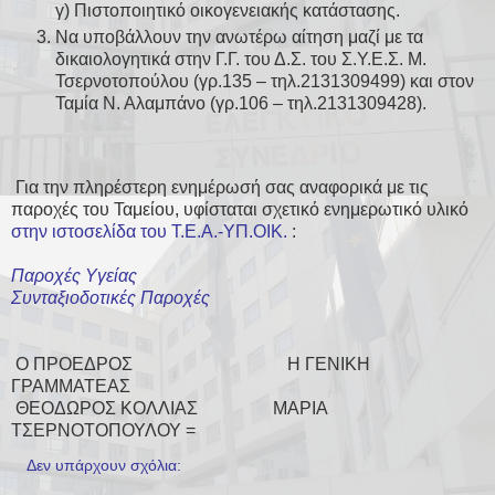
γ) Πιστοποιητικό οικογενειακής κατάστασης.
Να υποβάλλουν την ανωτέρω αίτηση μαζί με τα
δικαιολογητικά στην Γ.Γ. του Δ.Σ. του Σ.Υ.Ε.Σ. Μ.
Τσερνοτοπούλου (γρ.135 – τηλ.2131309499) και στον
Ταμία Ν. Αλαμπάνο (γρ.106 – τηλ.2131309428).
Για την πληρέστερη ενημέρωσή σας αναφορικά με τις
παροχές του Ταμείου, υφίσταται σχετικό ενημερωτικό υλικό
στην ιστοσελίδα του Τ.Ε.Α.-ΥΠ.ΟΙΚ.
:
Παροχές Υγείας
Συνταξιοδοτικές Παροχές
Ο ΠΡΟΕΔΡΟΣ Η ΓΕΝΙΚΗ
ΓΡΑΜΜΑΤΕΑΣ
ΘΕΟΔΩΡΟΣ ΚΟΛΛΙΑΣ ΜΑΡΙΑ
ΤΣΕΡΝΟΤΟΠΟΥΛΟΥ =
Δεν υπάρχουν σχόλια: