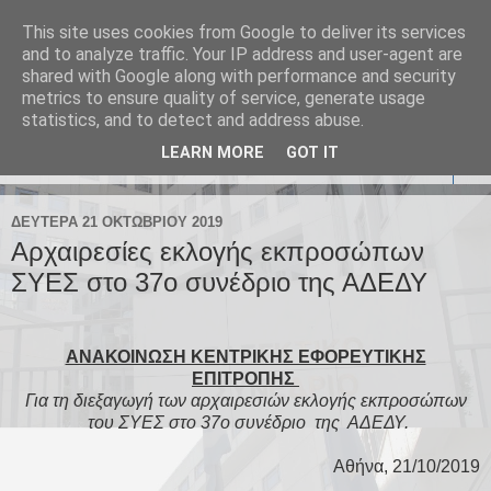
This site uses cookies from Google to deliver its services
Σύλλογος Υπαλλήλων
and to analyze traffic. Your IP address and user-agent are
shared with Google along with performance and security
Ελεγκτικού Συνεδρίου
metrics to ensure quality of service, generate usage
statistics, and to detect and address abuse.
LEARN MORE
GOT IT
▼
ΔΕΥΤΈΡΑ 21 ΟΚΤΩΒΡΊΟΥ 2019
Αρχαιρεσίες εκλογής εκπροσώπων
ΣΥΕΣ στο 37ο συνέδριο της ΑΔΕΔΥ
ΑΝΑΚΟΙΝΩΣΗ ΚΕΝΤΡΙΚΗΣ ΕΦΟΡΕΥΤΙΚΗΣ
ΕΠΙΤΡΟΠΗΣ
Για τη διεξαγωγή των αρχαιρεσιών εκλογής εκπροσώπων
του ΣΥΕΣ στο 37ο συνέδριο της ΑΔΕΔΥ.
Αθήνα, 21/10/2019