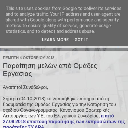
This site uses cookies from Google to deliver its services
Σύλλογος Υπαλλήλων
and to analyze traffic. Your IP address and user-agent are
shared with Google along with performance and security
Ελεγκτικού Συνεδρίου
metrics to ensure quality of service, generate usage
statistics, and to detect and address abuse.
LEARN MORE
GOT IT
▼
ΠΈΜΠΤΗ 4 ΟΚΤΩΒΡΊΟΥ 2018
Παραίτηση μελών από Ομάδες
Εργασίας
Αγαπητοί Συνάδελφοι,
Σήμερα (04-10-2018) κοινοποιήθηκε επίσημα από τη
Γραμματεία της Ομάδας Εργασίας για την Κατάρτιση του
σχεδίου Οργανογράμματος, Κανονισμού Εσωτερικής
Λειτουργίας των Υ.Ε. του Ελεγκτικού Συνεδρίου,
η από
27.09.2018 επιστολή παραίτησης των εκπροσώπων της
παράταξης ΣΥ.ΔΡΑ
.